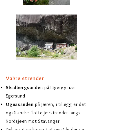
Vakre strender
Skadbergsanden
på Eigerøy nær
Egersund
Ognasanden
på Jæren, i tillegg er det
også andre flotte jærstrender langs
Nordsjøen mot
Stavanger.
Dybing Farm ligger i et område der det